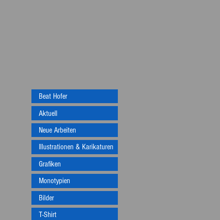
Beat Hofer
Aktuell
Neue Arbeiten
Illustrationen & Karikaturen
Grafiken
Monotypien
Bilder
T-Shirt